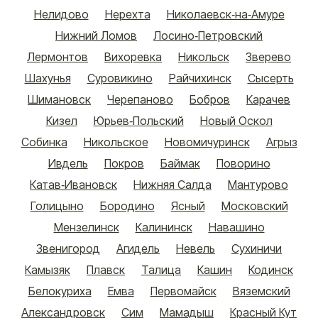
Нелидово
Нерехта
Николаевск-на-Амуре
Нижний Ломов
Лосино-Петровский
Лермонтов
Вихоревка
Никольск
Зверево
Шахунья
Суровикино
Райчихинск
Сысерть
Шимановск
Черепаново
Бобров
Карачев
Кизел
Юрьев-Польский
Новый Оскол
Собинка
Никольское
Новомичуринск
Агрыз
Ивдель
Покров
Баймак
Поворино
Катав-Ивановск
Нижняя Салда
Мантурово
Голицыно
Бородино
Ясный
Московский
Мензелинск
Калининск
Навашино
Звенигород
Агидель
Невель
Сухиничи
Камызяк
Плавск
Талица
Кашин
Кодинск
Белокуриха
Емва
Первомайск
Вяземский
Александровск
Сим
Мамадыш
Красный Кут