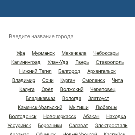
Контакты
8 800 200-48-16
Бесплатно по РФ
Вызвать специалиста
Уфа
Мурманск
Махачкала
Чебоксары
Калининград
Улан-Удэ
Тверь
Ставрополь
ООО «Медицинская компания «Наркологический центр»
Нижний Тагил
Белгород
Архангельск
г. Кондопога, ул. Бумажников, 20А
Электронная почта:
info@mk-narkolog-centr
Владимир
Сочи
Курган
Смоленск
Чита
Калуга
Орёл
Волжский
Череповец
Владикавказ
Вологда
Златоуст
Каменск-Уральский
Мытищи
Люберцы
Волгодонск
Новочеркасск
Абакан
Находка
Уссурийск
Березники
Салават
Электросталь
Арзамас
Обнинск
Новый Уренгой
Каспийск