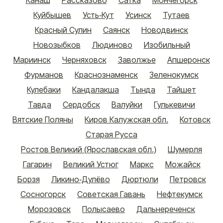
Канаш
Рассказово
Сатка
Мончегорск
Куйбышев
Усть-Кут
Усинск
Тутаев
Красный Сулин
Саянск
Новодвинск
Новозыбков
Людиново
Изобильный
Мариинск
Черняховск
Заволжье
Апшеронск
Фурманов
Краснознаменск
Зеленокумск
Кулебаки
Кандалакша
Тында
Тайшет
Тавда
Сердобск
Валуйки
Гулькевичи
Вятские Поляны
Киров Калужская обл.
Котовск
Старая Русса
Ростов Великий (Ярославская обл.)
Шумерля
Гагарин
Великий Устюг
Маркс
Можайск
Борзя
Ликино-Дулёво
Дюртюли
Петровск
Сосногорск
Советская Гавань
Нефтекумск
Морозовск
Полысаево
Дальнереченск