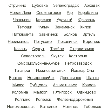
Струнино
Дубовка
Зеленоградск
Аркадак
Новая Ляля
Снежногорск
Уяр
Кораблино
Чаплыгин
Киренск
Удачный
Юрюзань
Тетюши
Чулым
Закаменск
Хилок
Питкяранта
Завитинск
Болхов
Эртиль
Нариманов
Петухово
Тюкалинск
Воронеж
Казань
Сургут
Тамбов
Стерлитамак
Севастополь
Якутск
Кострома
Комсомольск-на-Амуре
Петрозаводск
Таганрог
Нижневартовск
Йошкар-Ола
Братск
Новороссийск
Дзержинск
Шахты
Миасс
Рубцовск
Альметьевск
Ковров
Коломна
Майкоп
Пятигорск
Одинцово
Колпино
Копейск
Железнодорожный
Новомосковск
Воткинск
Ногинск
Тобольск