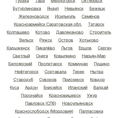
Губаха
Тара
Медногорск
Октябрьск
Бутурлиновка
Янаул
Невьянск
Бежецк
Железноводск
Исилькуль
Семёнов
Красноармейск Саратовская обл.
Татарск
Колпашево
Котово
Давлеканово
Строитель
Вельск
Ряжск
Остров
Хотьково
Хадыженск
Пикалёво
Льгов
Ершов
Сергач
Светлый
Онега
Ковылкино
Нарьян-Мар
Белоярский
Пролетарск
Коммунар
Пущино
Нефтегорск
Сортавала
Терек
Нытва
Стародуб
Суворов
Приозерск
Ковдор
Куса
Ардон
Енисейск
Иланский
Валдай
Поронайск
Красновишерск
Ужур
Павловск (СПб)
Новоульяновск
Краснослободск (Мордовия)
Палласовка