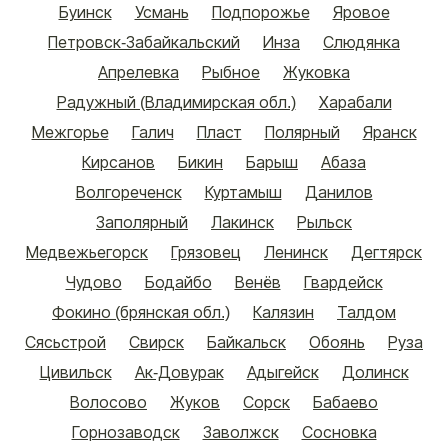
Буинск
Усмань
Подпорожье
Яровое
Петровск-Забайкальский
Инза
Слюдянка
Апрелевка
Рыбное
Жуковка
Радужный (Владимирская обл.)
Харабали
Межгорье
Галич
Пласт
Полярный
Яранск
Кирсанов
Бикин
Барыш
Абаза
Волгореченск
Куртамыш
Данилов
Заполярный
Лакинск
Рыльск
Медвежьегорск
Грязовец
Ленинск
Дегтярск
Чудово
Бодайбо
Венёв
Гвардейск
Фокино (брянская обл.)
Калязин
Талдом
Сясьстрой
Свирск
Байкальск
Обоянь
Руза
Цивильск
Ак-Довурак
Адыгейск
Долинск
Волосово
Жуков
Сорск
Бабаево
Горнозаводск
Заволжск
Сосновка