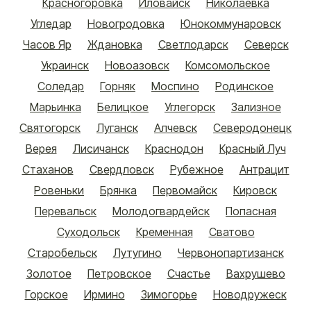
Красногоровка
Иловайск
Николаевка
Угледар
Новогродовка
Юнокоммунаровск
Часов Яр
Ждановка
Светлодарск
Северск
Украинск
Новоазовск
Комсомольское
Соледар
Горняк
Моспино
Родинское
Марьинка
Белицкое
Углегорск
Зализное
Святогорск
Луганск
Алчевск
Северодонецк
Верея
Лисичанск
Краснодон
Красный Луч
Стаханов
Свердловск
Рубежное
Антрацит
Ровеньки
Брянка
Первомайск
Кировск
Перевальск
Молодогвардейск
Попасная
Суходольск
Кременная
Сватово
Старобельск
Лутугино
Червонопартизанск
Золотое
Петровское
Счастье
Вахрушево
Горское
Ирмино
Зимогорье
Новодружеск