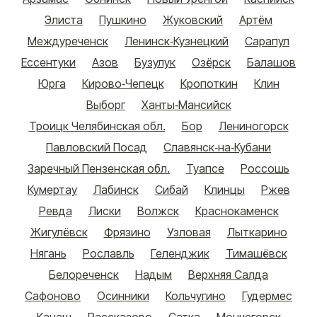
Элиста
Пушкино
Жуковский
Артём
Междуреченск
Ленинск-Кузнецкий
Сарапул
Ессентуки
Азов
Бузулук
Озёрск
Балашов
Юрга
Кирово-Чепецк
Кропоткин
Клин
Выборг
Ханты-Мансийск
Троицк Челябинская обл.
Бор
Лениногорск
Павловский Посад
Славянск-на-Кубани
Заречный Пензенская обл.
Туапсе
Россошь
Кумертау
Лабинск
Сибай
Клинцы
Ржев
Ревда
Лиски
Волжск
Краснокаменск
Жигулёвск
Фрязино
Узловая
Лыткарино
Нягань
Рославль
Геленджик
Тимашёвск
Белореченск
Надым
Верхняя Салда
Сафоново
Осинники
Кольчугино
Гудермес