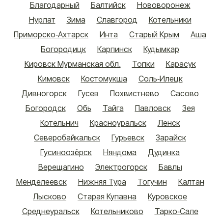
Благодарный
Балтийск
Нововоронеж
Нурлат
Зима
Славгород
Котельники
Приморско-Ахтарск
Инта
Старый Крым
Аша
Богородицк
Карпинск
Кудымкар
Кировск Мурманская обл.
Топки
Карасук
Кимовск
Костомукша
Соль-Илецк
Дивногорск
Гусев
Похвистнево
Сасово
Богородск
Обь
Тайга
Павловск
Зея
Котельнич
Красноуральск
Ленск
Северобайкальск
Гурьевск
Зарайск
Гусиноозёрск
Няндома
Дудинка
Верещагино
Электрогорск
Бавлы
Менделеевск
Нижняя Тура
Тогучин
Калтан
Лысково
Старая Купавна
Куровское
Среднеуральск
Котельниково
Тарко-Сале